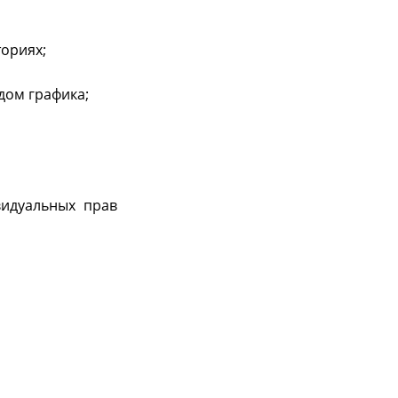
ториях;
дом графика;
видуальных прав