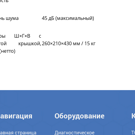
сть
нь шума
45 дБ (максимальный)
еры Ш×Г×В с
ытой крышкой,
260×210×430 мм / 15 кг
(нетто)
авигация
Оборудование
лавная страница
Диагностическое
Т