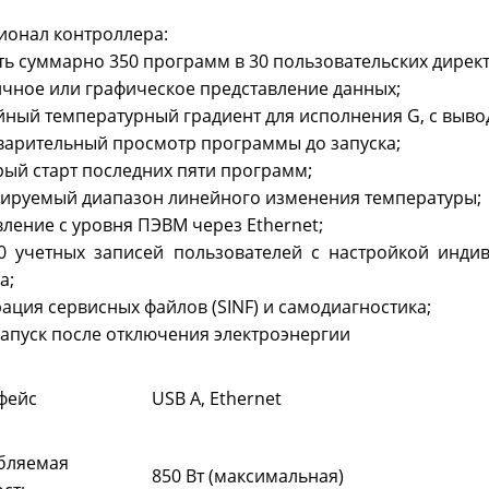
ионал контроллера:
ть суммарно 350 программ в 30 пользовательских дирек
ичное или графическое представление данных;
йный температурный градиент для исполнения G, с выво
дварительный просмотр программы до запуска;
рый старт последних пяти программ;
улируемый диапазон линейного изменения температуры;
вление с уровня ПЭВМ через Ethernet;
30 учетных записей пользователей с настройкой инди
а;
рация сервисных файлов (SINF) и самодиагностика;
запуск после отключения электроэнергии
фейс
USB A, Ethernet
бляемая
850 Вт (максимальная)