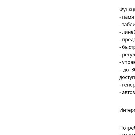
Функц
- памя
- табл
- лине
- пре
- быст
- рег
- упра
- до 
доступ
- гене
- авто
Интер
Потре