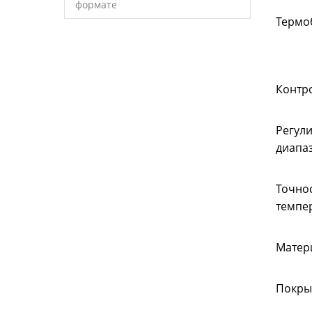
формате
Термо
Контр
Регул
диапа
Точн
темпе
Матер
Покры