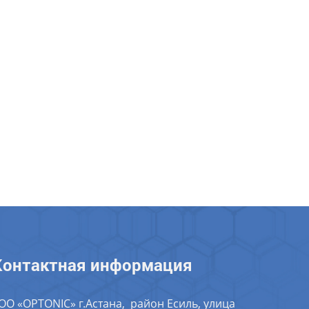
Контактная информация
ОО «OPTONIC» г.Астана, район Есиль, улица