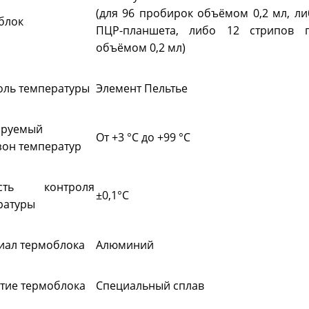
(для 96 пробирок объёмом 0,2 мл, ли
блок
ПЦР-планшета, либо 12 стрипов 
объёмом 0,2 мл)
оль температуры
Элемент Пельтье
ируемый
От +3 °C до +99 °C
зон температур
ость контроля
±0,1°C
ратуры
иал термоблока
Алюминий
тие термоблока
Специальный сплав