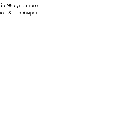
бо 96-луночного
по 8 пробирок