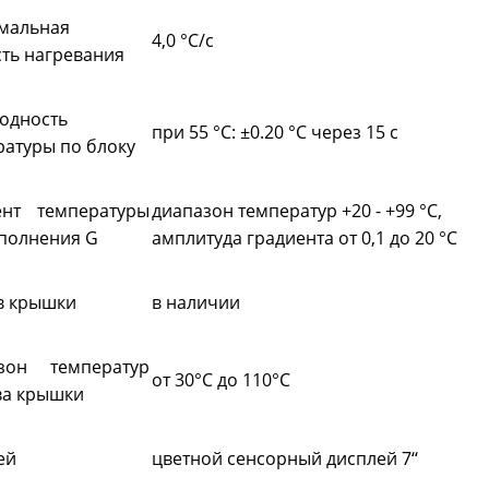
мальная
4,0 °C/с
ть нагревания
одность
при 55 °C: ±0.20 °C через 15 с
ратуры по блоку
ент температуры
диапазон температур +20 - +99 °С,
сполнения G
амплитуда градиента от 0,1 до 20 °С
в крышки
в наличии
зон температур
от 30°C до 110°C
ва крышки
ей
цветной сенсорный дисплей 7‘‘