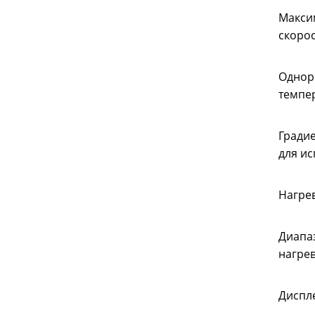
Макси
скорос
Однор
темпе
Гради
для и
Нагре
Диапа
нагре
Диспл