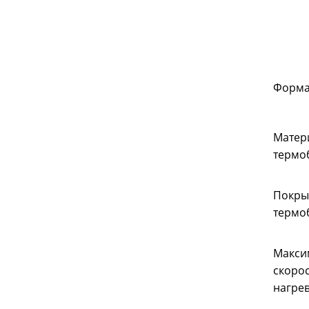
Форма
Матер
термо
Покры
термо
Макси
скорос
нагре