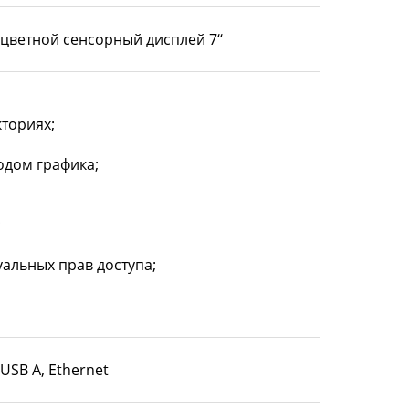
цветной сенсорный дисплей 7‘‘
кториях;
одом графика;
;
уальных прав доступа;
USB A, Ethernet