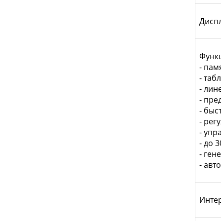
Дисп
Функ
- пам
- таб
- лин
- пре
- быс
- рег
- упр
- до 
- ген
- авт
Инте