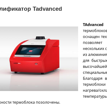
лификатор Tadvanced
TAdvanced
д
термоблок
оснащен тех
позволяет
нескольких 
из алюминия
для быстры
высочайше
специальны
Благодаря 
термоблоки
нагрева/о
температу
хности термоблока позолочены.