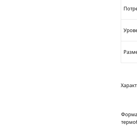
Потр
Уров
Разме
Характ
Форма
термо