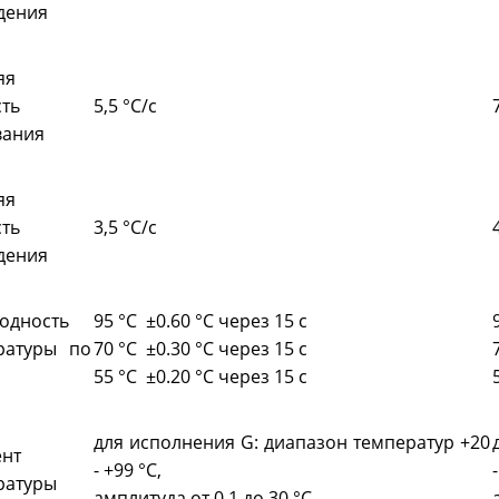
дения
яя
ть
5,5 °C/с
вания
яя
ть
3,5 °C/с
дения
одность
95 °C ±0.60 °C через 15 с
ратуры по
70 °C ±0.30 °C через 15 с
55 °C ±0.20 °C через 15 с
для исполнения G: диапазон температур +20
ент
- +99 °С,
ратуры
амплитуда от 0,1 до 30 °С