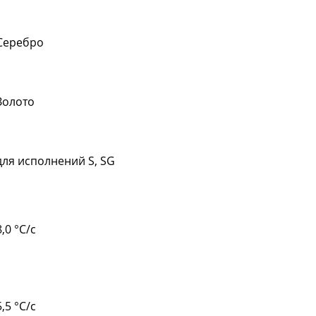
Серебро
Золото
для исполнений S, SG
8,0 °C/с
5,5 °C/с