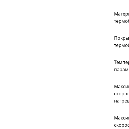
Матер
термо
Покры
термо
Темпе
парам
Макси
скорос
нагре
Макси
скорос