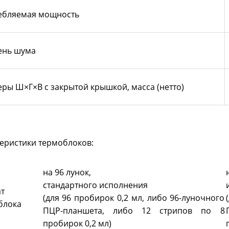
ебляемая мощность
ень шума
ры Ш×Г×В с закрытой крышкой, масса (нетто)
еристики термоблоков:
на 96 лунок,
стандартного исполнения
т
(для 96 пробирок 0,2 мл, либо 96-луночного
блока
ПЦР-планшета, либо 12 стрипов по 8
пробирок 0,2 мл)