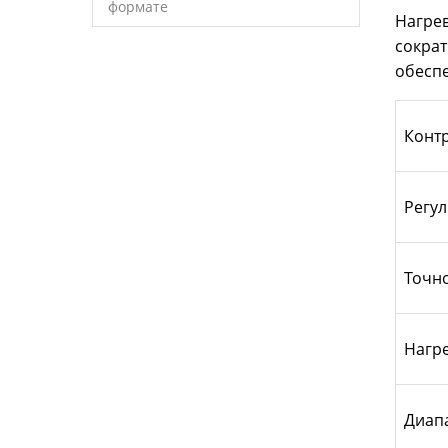
формате
Нагрев
сокра
обесп
Конт
Регу
Точно
Нагр
Диап