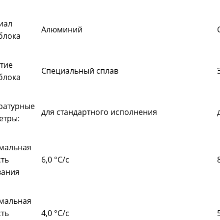
иал
Алюминий
блока
тие
Специальный сплав
блока
ратурные
для стандартного исполнения
етры:
мальная
ть
6,0 °C/с
вания
мальная
ть
4,0 °C/с