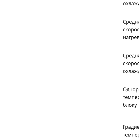
охлаж
Средн
скорос
нагре
Средн
скорос
охлаж
Однор
темпе
блоку
Гради
темпе