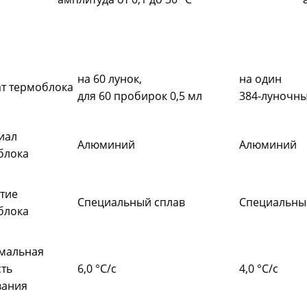
на 60 лунок,
на один
т термоблока
для 60 пробирок 0,5 мл
384-луночн
иал
Алюминий
Алюминий
блока
тие
Специальный сплав
Специальны
блока
мальная
ть
6,0 °C/с
4,0 °C/с
вания