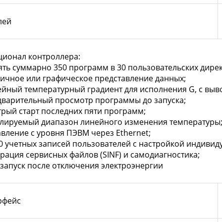
лей
ционал контроллера:
ять суммарно 350 программ в 30 пользовательских дире
личное или графическое представление данных;
ейный температурный градиент для исполнения G, с выв
дварительный просмотр программы до запуска;
трый старт последних пяти программ;
улируемый диапазон линейного изменения температуры
авление с уровня ПЭВМ через Ethernet;
30 учетных записей пользователей с настройкой индивид
ерация сервисных файлов (SINF) и самодиагностика;
озапуск после отключения электроэнергии
рфейс