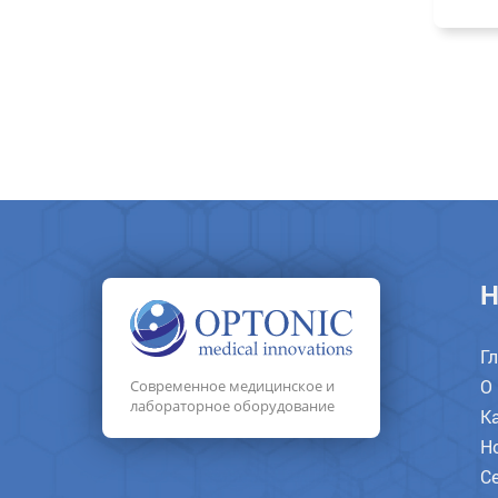
Н
Г
О
Современное медицинское и
лабораторное оборудование
К
Н
С