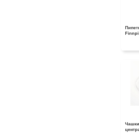
Пипет
Finnpi
Чашки
центр