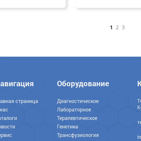
1
2
3
авигация
Оборудование
лавная страница
Диагностическое
Т
К
 нас
Лабораторное
аталоги
Терапевтическое
т
овости
Генетика
ервис
Трансфузиология
i