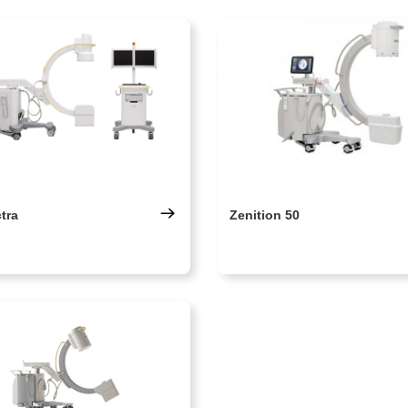
tra
Zenition 50