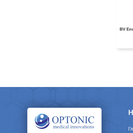
BV En
Н
Г