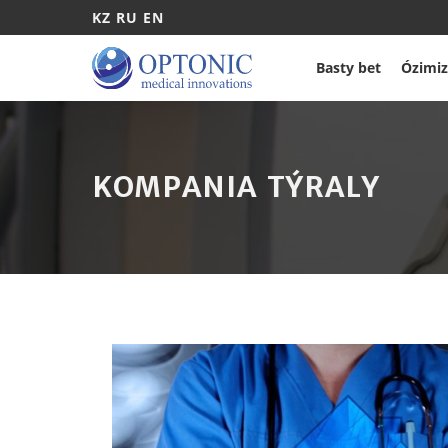
KZ
RU
EN
Basty bet
Ózimiz
KOMPANIA TÝRALY