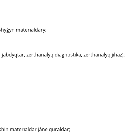
 shyǵyn materıaldary;
q jabdyqtar, zerthanalyq dıagnostıka, zerthanalyq jıhaz);
úshin materıaldar jáne quraldar;