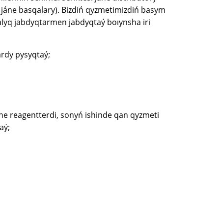
 jáne basqalary). Bizdiń qyzmetimizdiń basym
alyq jabdyqtarmen jabdyqtaý boıynsha iri
ardy pysyqtaý;
áne reagentterdi, sonyń ishinde qan qyzmeti
aý;