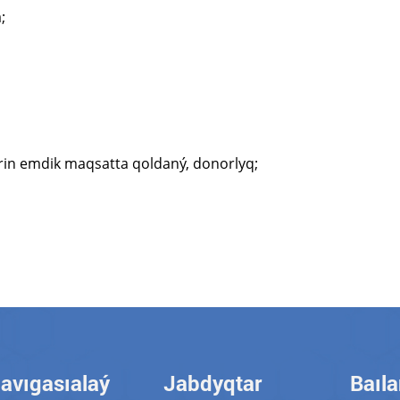
;
rin emdik maqsatta qoldaný, donorlyq;
avıgasıalaý
Jabdyqtar
Baıl