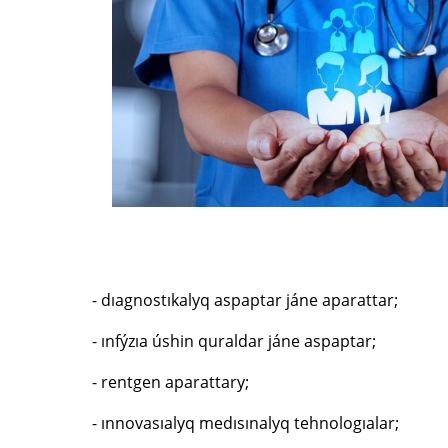
- dıagnostıkalyq aspaptar jáne aparattar;
- ınfýzıa úshin quraldar jáne aspaptar;
- rentgen aparattary;
- ınnovasıalyq medısınalyq tehnologıalar;