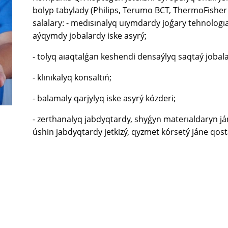
bolyp tabylady (Philips, Terumo BCT, ThermoFisher
salalary: - medısınalyq uıymdardy joǵary tehnologı
aýqymdy jobalardy iske asyrý;
- tolyq aıaqtalǵan keshendi densaýlyq saqtaý jobal
- klınıkalyq konsaltıń;
- balamaly qarjylyq iske asyrý kózderi;
- zerthanalyq jabdyqtardy, shyǵyn materıaldaryn j
úshin jabdyqtardy jetkizý, qyzmet kórsetý jáne qost