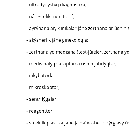
- últradybystyq dıagnostıka;
- nárestelik monıtorıń;
- aýrýhanalar, klınıkalar jáne zerthanalar úshin
- akýsherlik jáne gınekologıa;
- zerthanalyq medısına (test-júıeler, zerthanaly
- medısınalyq saraptama úshin jabdyqtar;
- ınkýbatorlar;
- mıkroskoptar;
- sentrıfýgalar;
- reagentter;
- súıektik plastıka jáne jaqsúıek-bet hırýrgıasy 