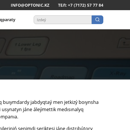
INFO@OPTONIC.KZ
ТЕЛ: +7 (7172) 57 77 84
aqparaty
yq buıymdardy jabdyqtaý men jetkizý boıynsha
 usynatyn jáne áleýmettik medısınalyq
ompanıa.
eriniń senimdi seriktesi jáne dıstrıbútory