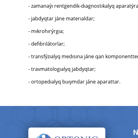
- zamanaýı rentgendik-dıagnostıkalyq aparatýra
- jabdyqtar jáne materıaldar;
- mıkrohırýrgıa;
- defıbrılа́torlar;
- transfýzıalyq medısına jáne qan komponentte
- travmatologıalyq jabdyqtar;
- ortopedıalyq buıymdar jáne aparattar.
N