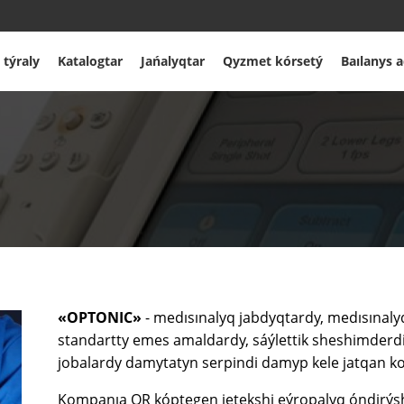
 týraly
Katalogtar
Jańalyqtar
Qyzmet kórsetý
Baılanys 
«OPTONIC»
- medısınalyq jabdyqtardy, medısınal
standartty emes amaldardy, sáýlettik sheshimderdi
jobalardy damytatyn serpindi damyp kele jatqan k
Kompanıa QR kóptegen jetekshi eýropalyq óndirýshil