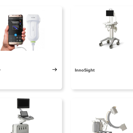
y
InnoSight