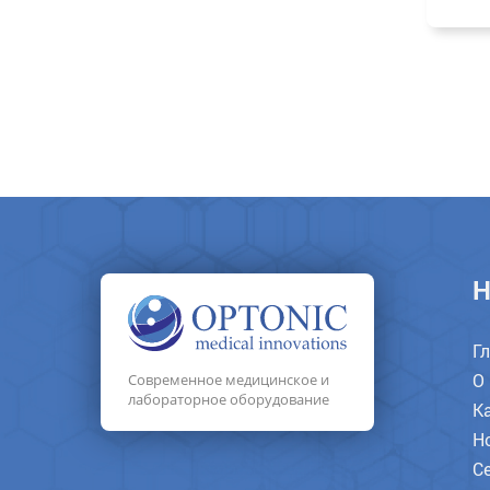
Н
Г
О
Современное медицинское и
лабораторное оборудование
К
Н
С