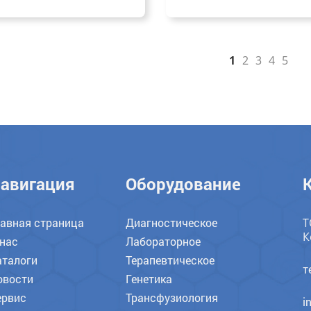
1
2
3
4
5
авигация
Оборудование
лавная страница
Диагностическое
Т
К
 нас
Лабораторное
аталоги
Терапевтическое
т
овости
Генетика
ервис
Трансфузиология
i