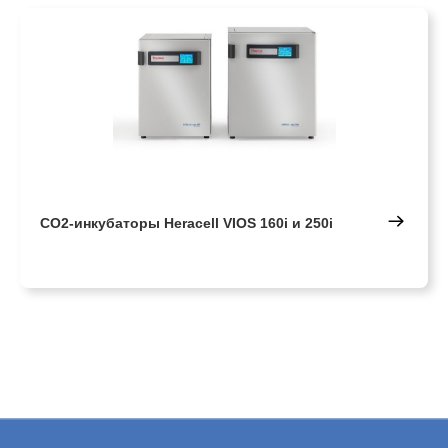
CO2-инкубаторы Heracell VIOS 160i и 250i