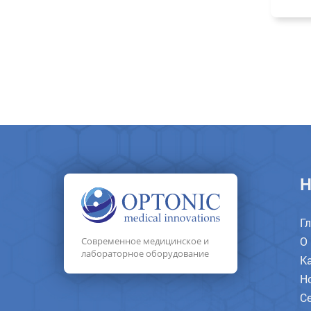
Н
Г
О
Современное медицинское и
лабораторное оборудование
К
Н
С