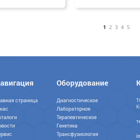
1
2
3
4
5
авигация
Оборудование
лавная страница
Диагностическое
Т
К
 нас
Лабораторное
аталоги
Терапевтическое
т
овости
Генетика
ервис
Трансфузиология
i